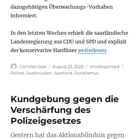
dazugehörigen Überwachungs-Vorhaben
informiert.
In den letzten Wochen erhielt die saarländische
Landesregierung aus CDU und SPD und explizit
„Infostand gegen die Ve
der konservative Hardliner
weiterlesen
Autor
Veröffentlicht
Kategorien
Schlag
ConnAct Saar
August 23, 2020
Uncategorized
am
Polizei
,
Saarbrücken
,
Saarland
,
Sozialismus
Kundgebung gegen die
Verschärfung des
Polizeigesetzes
Gestern hat das Aktionsbündnis gegen