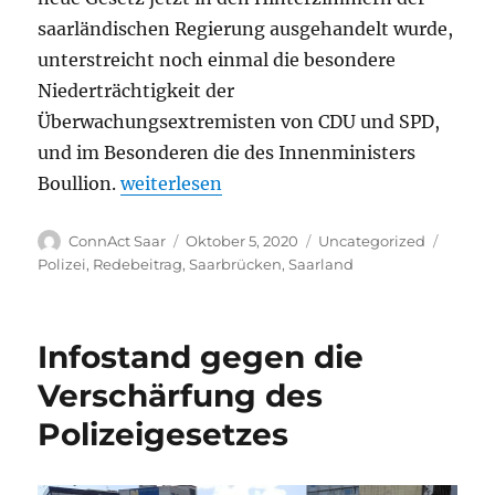
saarländischen Regierung ausgehandelt wurde,
unterstreicht noch einmal die besondere
Niederträchtigkeit der
Überwachungsextremisten von CDU und SPD,
und im Besonderen die des Innenministers
„Stoppt das neue Polizeigesetz! Freiheitsr
Boullion.
weiterlesen
Autor
Veröffentlicht
Kategorien
Schlag
ConnAct Saar
Oktober 5, 2020
Uncategorized
am
Polizei
,
Redebeitrag
,
Saarbrücken
,
Saarland
Infostand gegen die
Verschärfung des
Polizeigesetzes