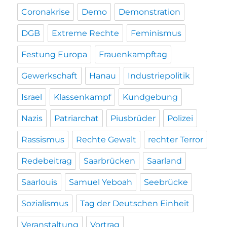
Coronakrise
Demo
Demonstration
DGB
Extreme Rechte
Feminismus
Festung Europa
Frauenkampftag
Gewerkschaft
Hanau
Industriepolitik
Israel
Klassenkampf
Kundgebung
Nazis
Patriarchat
Piusbrüder
Polizei
Rassismus
Rechte Gewalt
rechter Terror
Redebeitrag
Saarbrücken
Saarland
Saarlouis
Samuel Yeboah
Seebrücke
Sozialismus
Tag der Deutschen Einheit
Veranstaltung
Vortrag