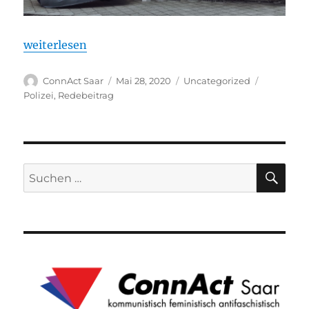
„Kundgebung gegen die Verschärfung des Polizeige
weiterlesen
Autor
Veröffentlicht
Kategorien
Schlagwör
ConnAct Saar
Mai 28, 2020
Uncategorized
am
Polizei
,
Redebeitrag
SU
Suchen
nach: