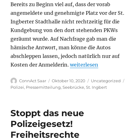
Bereits zu Beginn viel auf, dass der vorab
angemeldete und genehmigte Platz vor der St.
Ingberter Stadthalle nicht rechtzeitig für die
Kundgebung von den dort stehenden PKWs
geräumt wurde. Auf Nachfrage gab man die
hämische Antwort, man könne die Autos
abschleppen lassen, jedoch natürlich nur auf
„Pressemitteilung: Die Gru
Kosten der Anmelderin.
weiterlesen
Autor
Veröffentlicht
Kategorien
Schla
ConnAct Saar
Oktober 10, 2020
Uncategorized
am
Polizei
,
Pressemitteilung
,
Seebrücke
,
St. Ingbert
Stoppt das neue
Polizeigesetz!
Freiheitsrechte