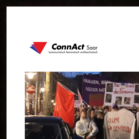
kommunistisch feministisch antifaschistisch
ConnAct Saar