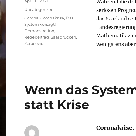
Veröffentlicht
April 11, 2021
Während die dri
am
Kategorien
Uncategorized
seriösen Prognos
Schlagwörter
Corona
,
Coronakrise
,
Das
das Saarland sei
System Versagt!
,
Landesregierung
Demonstration
,
Mathematik zum 
Redebeitrag
,
Saarbrücken
,
Zerocovid
wenigstens aber 
Wenn das System 
statt Krise
Coronakrise: