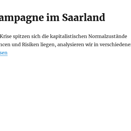
kampagne im Saarland
 Krise spitzen sich die kapitalistischen Normalzustände
ncen und Risiken liegen, analysieren wir in verschieden
s System versagt: Sozialismus statt Krise“
esen