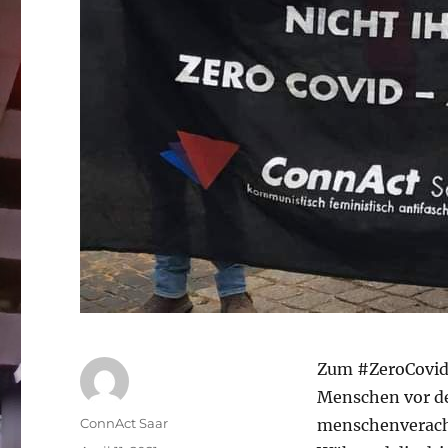
Zum #ZeroCovidA
Menschen vor de
Autor
ConnAct Saar
menschenveracht