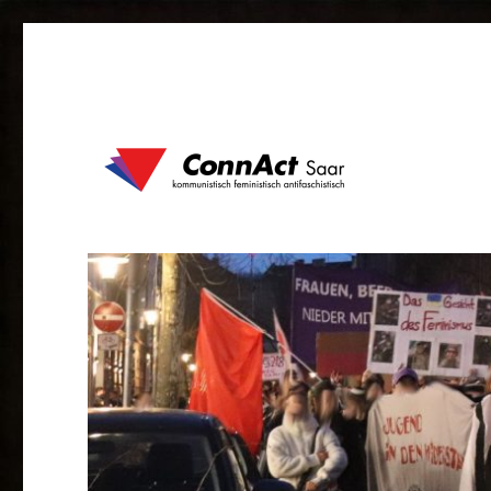
kommunistisch feministisch antifaschistisch
ConnAct Saar