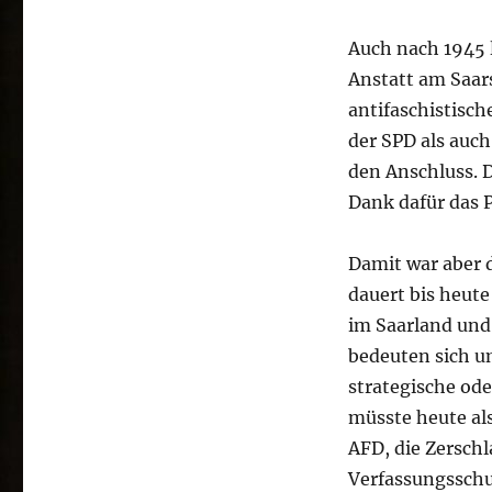
Auch nach 1945 l
Anstatt am Saar
antifaschistisc
der
SPD
als auch
den Anschluss. 
Dank dafür das 
Damit war aber d
dauert bis heute
im Saarland und 
bedeuten sich um
strategische ode
müsste heute al
AFD
, die Zersch
Verfassungsschu