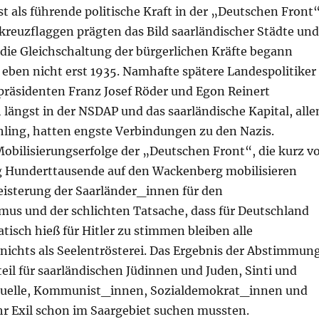
t als führende politische Kraft in der „Deutschen Front
kreuzflaggen prägten das Bild saarländischer Städte und
ie Gleichschaltung der bürgerlichen Kräfte begann
 eben nicht erst 1935. Namhafte spätere Landespolitiker
rpräsidenten Franz Josef Röder und Egon Reinert
 längst in der
NSDAP
und das saarländische Kapital, alle
hling, hatten engste Verbindungen zu den Nazis.
obilisierungserfolge der „Deutschen Front“, die kurz v
 Hunderttausende auf den Wackenberg mobilisieren
eisterung der Saarländer_innen für den
mus und der schlichten Tatsache, dass für Deutschland
isch hieß für Hitler zu stimmen bleiben alle
 nichts als Seelentrösterei. Das Ergebnis der Abstimmun
eil für saarländischen Jüdinnen und Juden, Sinti und
elle, Kommunist_innen, Sozialdemokrat_innen und
hr Exil schon im Saargebiet suchen mussten.