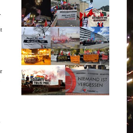
.
t
r
t
s