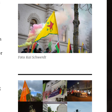
“
n
or
Foto: Kai Schwerdt
g