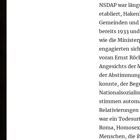
NSDAP
war längs
etabliert, Haken
Gemeinden und d
bereits 1933 und
wie die Ministe
engagierten sich
voran Ernst Röc
Angesichts der M
der Abstimmung
konnte, der Beg
Nationalsozialis
stimmen automat
Relativierungen
war ein Todesurt
Roma, Homosexu
Menschen, die i