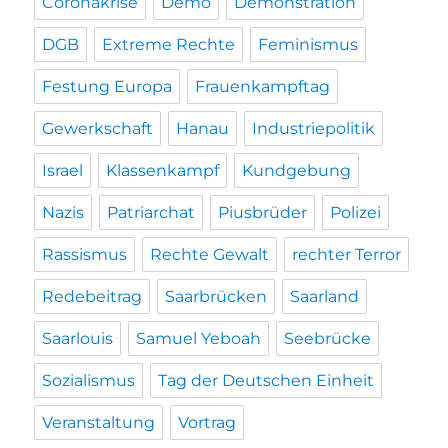
Coronakrise
Demo
Demonstration
DGB
Extreme Rechte
Feminismus
Festung Europa
Frauenkampftag
Gewerkschaft
Hanau
Industriepolitik
Israel
Klassenkampf
Kundgebung
Nazis
Patriarchat
Piusbrüder
Polizei
Rassismus
Rechte Gewalt
rechter Terror
Redebeitrag
Saarbrücken
Saarland
Saarlouis
Samuel Yeboah
Seebrücke
Sozialismus
Tag der Deutschen Einheit
Veranstaltung
Vortrag