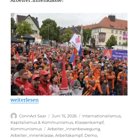
„Flugblatt zum Stahlaktionstag am 12.06.2026 in Völ
weiterlesen
Autor
Veröffentlicht
Kategorien
ConnAct Saar
Juni 15, 2026
Internationalismus
,
am
Kapitalismus & Kommunismus
,
Klassenkampf
,
Schlagwörter
Kommunismus
Arbeiter_innenbewegung
,
Arbeiter_innenklasse
,
Arbeitskampf
,
Demo
,