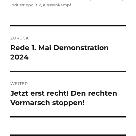
Industriepolitik
,
Klassenkampf
Beitragsnavigation
ZURÜCK
Rede 1. Mai Demonstration
Vorheriger
Beitrag:
2024
WEITER
Jetzt erst recht! Den rechten
Nächster
Beitrag:
Vormarsch stoppen!