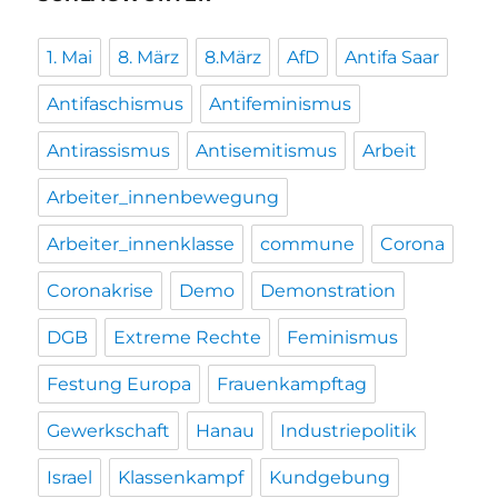
1. Mai
8. März
8.März
AfD
Antifa Saar
Antifaschismus
Antifeminismus
Antirassismus
Antisemitismus
Arbeit
Arbeiter_innenbewegung
Arbeiter_innenklasse
commune
Corona
Coronakrise
Demo
Demonstration
DGB
Extreme Rechte
Feminismus
Festung Europa
Frauenkampftag
Gewerkschaft
Hanau
Industriepolitik
Israel
Klassenkampf
Kundgebung