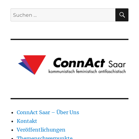
SU
Suchen
nach:
ConnAct Saar – Über Uns
Kontakt
Veröffentlichungen
Themenschwerpunkte