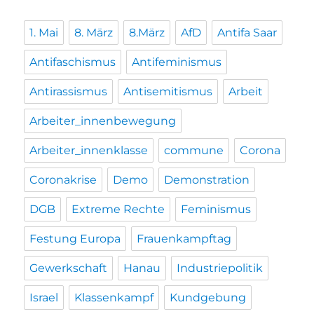
1. Mai
8. März
8.März
AfD
Antifa Saar
Antifaschismus
Antifeminismus
Antirassismus
Antisemitismus
Arbeit
Arbeiter_innenbewegung
Arbeiter_innenklasse
commune
Corona
Coronakrise
Demo
Demonstration
DGB
Extreme Rechte
Feminismus
Festung Europa
Frauenkampftag
Gewerkschaft
Hanau
Industriepolitik
Israel
Klassenkampf
Kundgebung