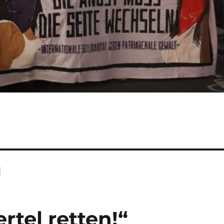
l
tel retten!“