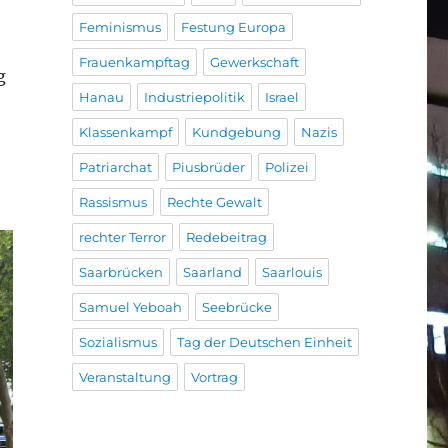
Feminismus
Festung Europa
Frauenkampftag
Gewerkschaft
g
Hanau
Industriepolitik
Israel
Klassenkampf
Kundgebung
Nazis
Patriarchat
Piusbrüder
Polizei
Rassismus
Rechte Gewalt
rechter Terror
Redebeitrag
Saarbrücken
Saarland
Saarlouis
Samuel Yeboah
Seebrücke
Sozialismus
Tag der Deutschen Einheit
Veranstaltung
Vortrag