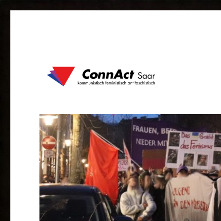
kommunistisch feministisch antifaschistisch
ConnAct Saar