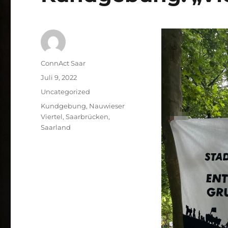
Autor
ConnAct Saar
Veröffentlicht
Juli 9, 2022
am
Kategorien
Uncategorized
Schlagwörter
Kundgebung
,
Nauwieser
Viertel
,
Saarbrücken
,
Saarland