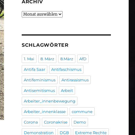
ARCHIV
Archiv
SCHLAGWÖRTER
1. Mai
8. März
8.März
AfD
Antifa Saar
Antifaschismus
Antifeminismus
Antirassismus
Antisemitismus
Arbeit
Arbeiter_innenbewegung
Arbeiter_innenklasse
commune
Corona
Coronakrise
Demo
Demonstration
DGB
Extreme Rechte