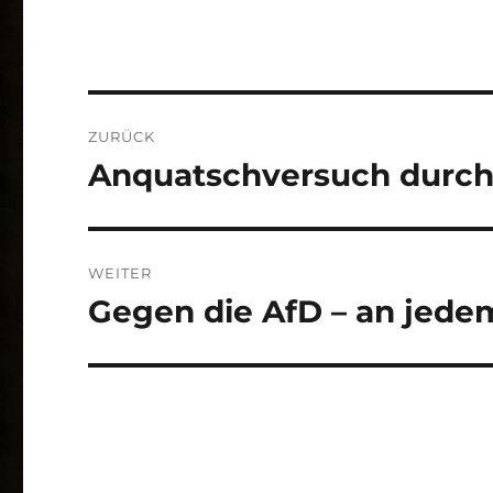
Beitragsnavigation
ZURÜCK
Anquatschversuch durch
Vorheriger
Beitrag:
WEITER
Gegen die AfD – an jede
Nächster
Beitrag: