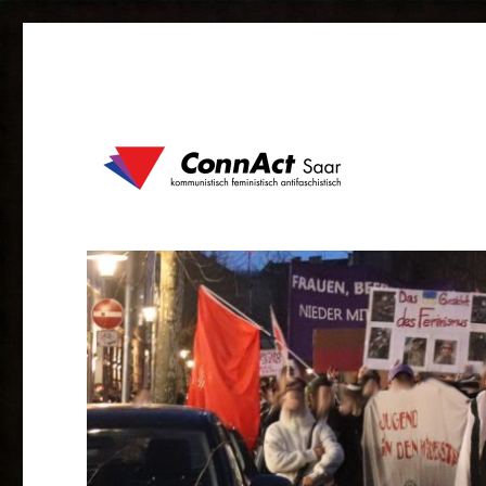
kommunistisch feministisch antifaschistisch
ConnAct Saar