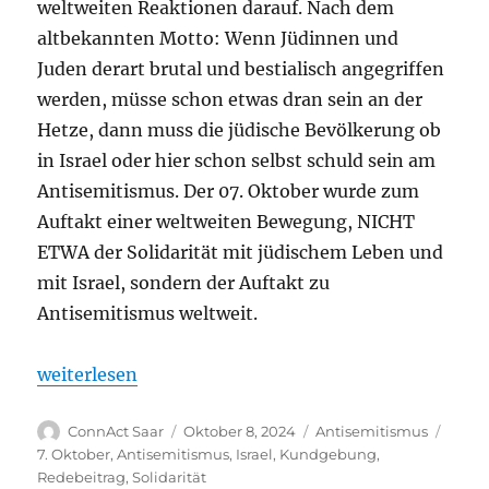
weltweiten Reaktionen darauf. Nach dem
altbekannten Motto: Wenn Jüdinnen und
Juden derart brutal und bestialisch angegriffen
werden, müsse schon etwas dran sein an der
Hetze, dann muss die jüdische Bevölkerung ob
in Israel oder hier schon selbst schuld sein am
Antisemitismus. Der 07. Oktober wurde zum
Auftakt einer weltweiten Bewegung, NICHT
ETWA der Solidarität mit jüdischem Leben und
mit Israel, sondern der Auftakt zu
Antisemitismus weltweit.
„Redebeitrag „Das Problem heißt Antisemitismus“
weiterlesen
Autor
Veröffentlicht
Kategorien
Schla
ConnAct Saar
Oktober 8, 2024
Antisemitismus
am
7. Oktober
,
Antisemitismus
,
Israel
,
Kundgebung
,
Redebeitrag
,
Solidarität