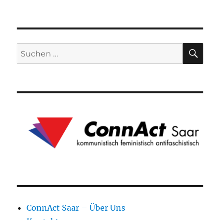
SU
Suchen
nach:
ConnAct Saar – Über Uns