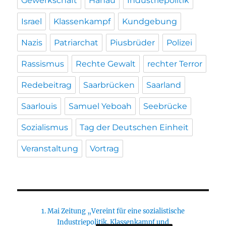
Gewerkschaft
Hanau
Industriepolitik
Israel
Klassenkampf
Kundgebung
Nazis
Patriarchat
Piusbrüder
Polizei
Rassismus
Rechte Gewalt
rechter Terror
Redebeitrag
Saarbrücken
Saarland
Saarlouis
Samuel Yeboah
Seebrücke
Sozialismus
Tag der Deutschen Einheit
Veranstaltung
Vortrag
1. Mai Zeitung „Vereint für eine sozialistische
Industriepolitik. Klassenkampf und