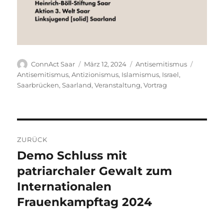
Autor
Veröffentlicht
Kategorien
Schlagw
ConnAct Saar
März 12, 2024
Antisemitismus
am
Antisemitismus
,
Antizionismus
,
Islamismus
,
Israel
,
Saarbrücken
,
Saarland
,
Veranstaltung
,
Vortrag
Beitragsnavigation
ZURÜCK
Demo Schluss mit
Vorheriger
Beitrag:
patriarchaler Gewalt zum
Internationalen
Frauenkampftag 2024