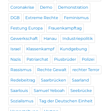
Coronakrise
Demo
Demonstration
DGB
Extreme Rechte
Feminismus
Festung Europa
Frauenkampftag
Gewerkschaft
Hanau
Industriepolitik
Israel
Klassenkampf
Kundgebung
Nazis
Patriarchat
Piusbrüder
Polizei
Rassismus
Rechte Gewalt
rechter Terror
Redebeitrag
Saarbrücken
Saarland
Saarlouis
Samuel Yeboah
Seebrücke
Sozialismus
Tag der Deutschen Einheit