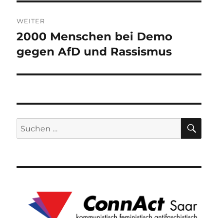
WEITER
2000 Menschen bei Demo
Nächster
Beitrag:
gegen AfD und Rassismus
SU
Suchen
nach: