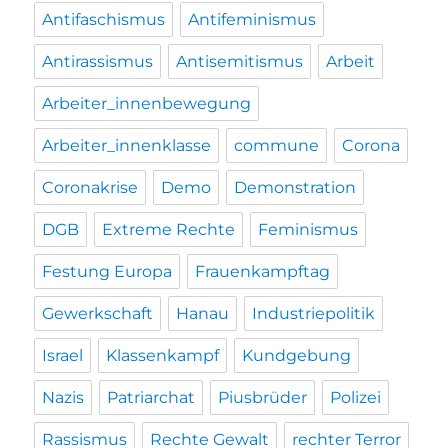
Antifaschismus
Antifeminismus
Antirassismus
Antisemitismus
Arbeit
Arbeiter_innenbewegung
Arbeiter_innenklasse
commune
Corona
Coronakrise
Demo
Demonstration
DGB
Extreme Rechte
Feminismus
Festung Europa
Frauenkampftag
Gewerkschaft
Hanau
Industriepolitik
Israel
Klassenkampf
Kundgebung
Nazis
Patriarchat
Piusbrüder
Polizei
Rassismus
Rechte Gewalt
rechter Terror